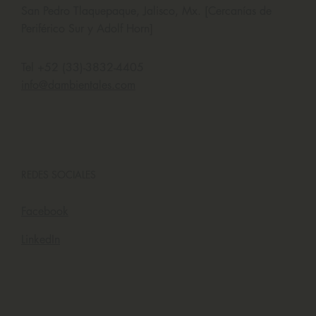
OFICINAS CENTRALES
Independencia 235, Col López Cotilla, CP: 45615,
San Pedro Tlaquepaque, Jalisco, Mx. [Cercanías de
Periférico Sur y Adolf Horn]
Tel +52 (33)-3832-4405
info@dambientales.com
REDES SOCIALES
Facebook
LinkedIn