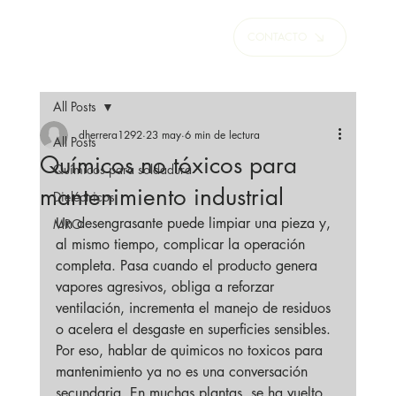
CONTACTO
All Posts
dherrera1292
23 may
6 min de lectura
All Posts
Químicos no tóxicos para
Químicos para soldadura
mantenimiento industrial
Dieléctricos
Un desengrasante puede limpiar una pieza y, 
MRO
al mismo tiempo, complicar la operación 
completa. Pasa cuando el producto genera 
vapores agresivos, obliga a reforzar 
ventilación, incrementa el manejo de residuos 
o acelera el desgaste en superficies sensibles. 
Por eso, hablar de quimicos no toxicos para 
mantenimiento ya no es una conversación 
secundaria. En muchas plantas, se ha vuelto 