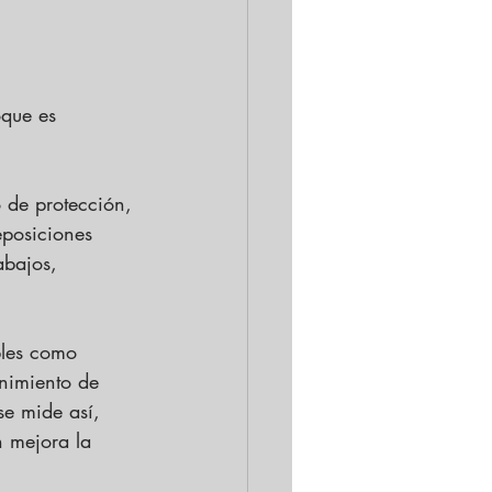
que es 
 de protección, 
eposiciones 
abajos, 
bles como 
nimiento de 
e mide así, 
 mejora la 