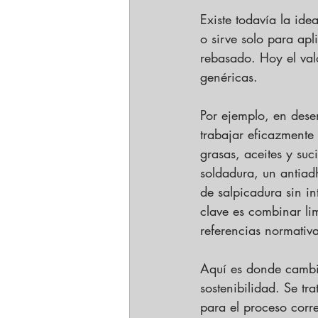
Existe todavía la id
o sirve solo para apl
rebasado. Hoy el val
genéricas.
Por ejemplo, en dese
trabajar eficazmente
grasas, aceites y suci
soldadura, un antiad
de salpicadura sin in
clave es combinar li
referencias normativa
Aquí es donde cambia
sostenibilidad. Se t
para el proceso cor