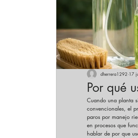
dherrera1292
17 j
Por qué u
Cuando una planta si
convencionales, el p
paros por manejo rie
en procesos que funci
hablar de por que us