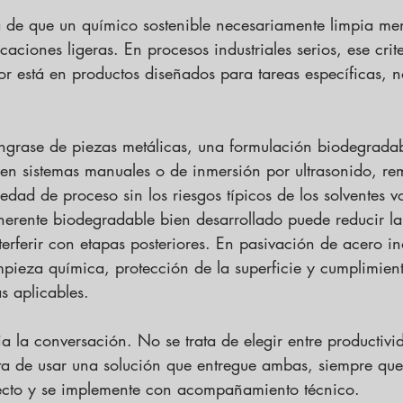
ea de que un químico sostenible necesariamente limpia me
icaciones ligeras. En procesos industriales serios, ese cri
or está en productos diseñados para tareas específicas, n
ngrase de piezas metálicas, una formulación biodegrada
 en sistemas manuales o de inmersión por ultrasonido, r
edad de proceso sin los riesgos típicos de los solventes vo
herente biodegradable bien desarrollado puede reducir l
terferir con etapas posteriores. En pasivación de acero in
mpieza química, protección de la superficie y cumplimien
s aplicables.
 la conversación. No se trata de elegir entre productivi
rata de usar una solución que entregue ambas, siempre que
recto y se implemente con acompañamiento técnico.