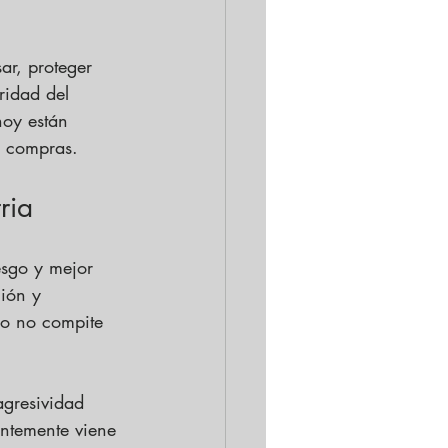
ar, proteger 
ridad del 
hoy están 
e compras.
ria
esgo y mejor 
ción y 
do no compite 
gresividad 
ntemente viene 