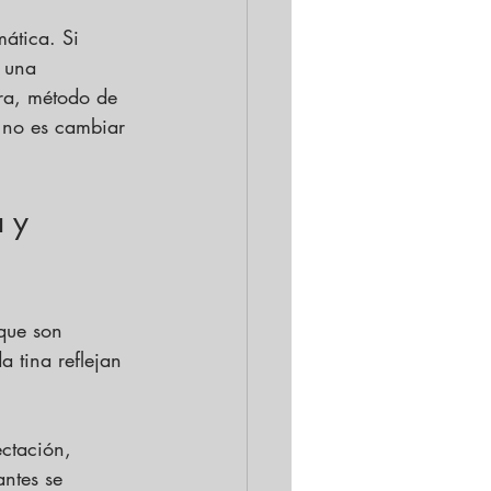
ática. Si 
 una 
ra, método de 
a no es cambiar 
 y 
rque son 
 tina reflejan 
ctación, 
ntes se 