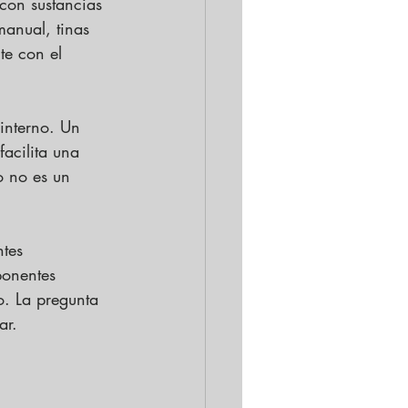
con sustancias 
manual, tinas 
te con el 
interno. Un 
acilita una 
o no es un 
tes 
ponentes 
o. La pregunta 
ar.