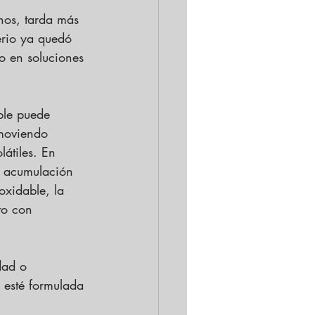
nos, tarda más 
terio ya quedó 
o en soluciones 
ble puede 
emoviendo 
látiles. En 
a acumulación 
oxidable, la 
to con 
dad o 
 esté formulada 