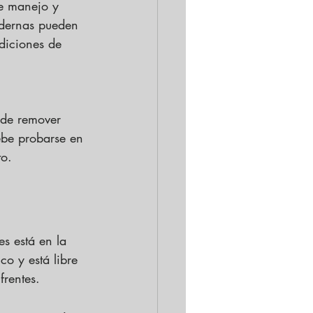
de manejo y 
odernas pueden 
diciones de 
 de remover 
ebe probarse en 
to.
s está en la 
o y está libre 
frentes.