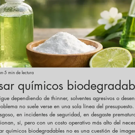
un
5 min de lectura
sar químicos biodegradab
gue dependiendo de thinner, solventes agresivos o desen
roblema no suele verse en una sola línea del presupuesto
sgoso, en incidentes de seguridad, en desgaste prematur
onan, sí, pero con un costo operativo más alto del neces
ar químicos biodegradables no es una cuestión de image