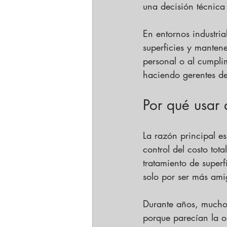
una decisión técnic
En entornos industria
superficies y mantene
personal o al cumpli
haciendo gerentes de
Por qué usar 
La razón principal es
control del costo tot
tratamiento de super
solo por ser más am
Durante años, muchos
porque parecían la o