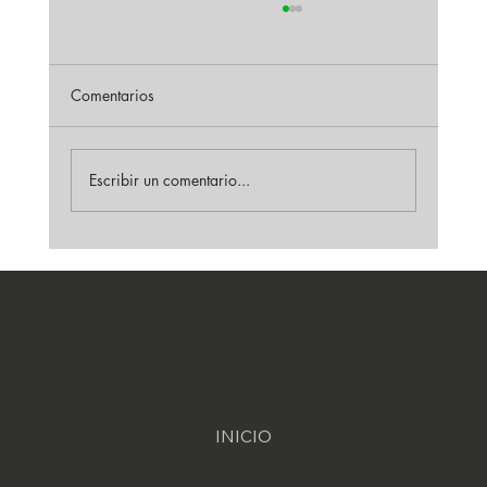
Comentarios
Escribir un comentario...
Guía de decapado de soldadura en acero
inoxidable
INICIO