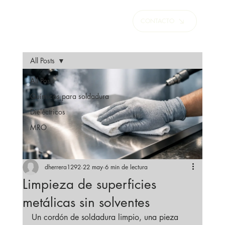
CONTACTO
All Posts
All Posts
Químicos para soldadura
Dieléctricos
MRO
dherrera1292
22 may
6 min de lectura
Limpieza de superficies
metálicas sin solventes
Un cordón de soldadura limpio, una pieza 