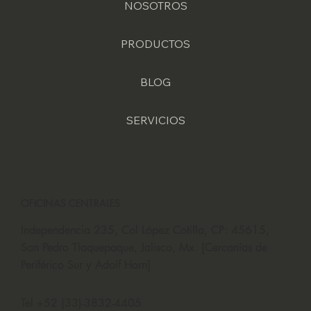
NOSOTROS
PRODUCTOS
BLOG
SERVICIOS
OFICINAS CENTRALES
Independencia 235, Col López Cotilla, CP: 45615,
San Pedro Tlaquepaque, Jalisco, Mx. [Cercanías de
Periférico Sur y Adolf Horn]
Tel +52 (33)-3832-4405