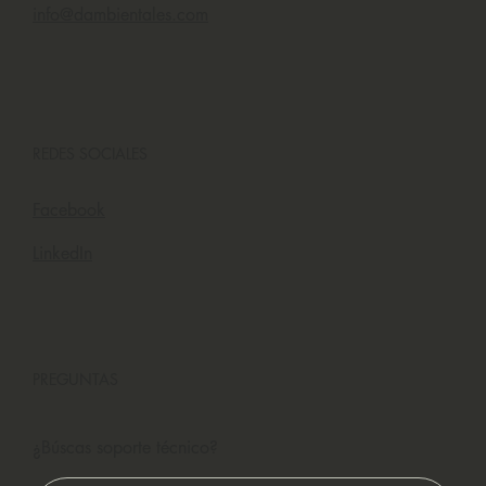
info@dambientales.com
REDES SOCIALES
Facebook
LinkedIn
PREGUNTAS
¿Búscas soporte técnico?