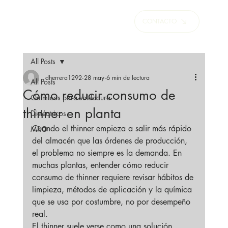
CONTACTO
All Posts
dherrera1292
28 may
6 min de lectura
All Posts
Cómo reducir consumo de
Químicos para soldadura
thinner en planta
Dieléctricos
Cuando el thinner empieza a salir más rápido 
MRO
del almacén que las órdenes de producción, 
el problema no siempre es la demanda. En 
muchas plantas, entender cómo reducir 
consumo de thinner requiere revisar hábitos de 
limpieza, métodos de aplicación y la química 
que se usa por costumbre, no por desempeño 
real.
El thinner suele verse como una solución 