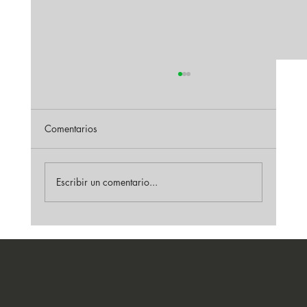
Comentarios
Escribir un comentario...
Guía de decapado de soldadura en acero
inoxidable