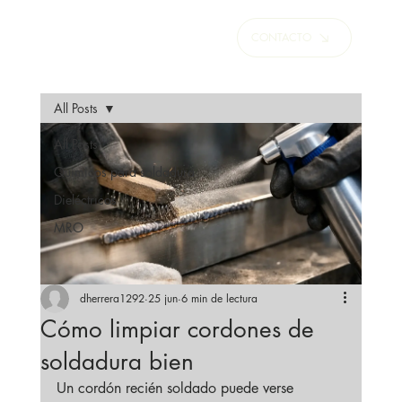
CONTACTO
All Posts
All Posts
Químicos para soldadura
Dieléctricos
MRO
dherrera1292
25 jun
6 min de lectura
Cómo limpiar cordones de
soldadura bien
Un cordón recién soldado puede verse 