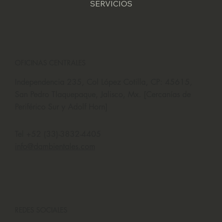
SERVICIOS
OFICINAS CENTRALES
Independencia 235, Col López Cotilla, CP: 45615,
San Pedro Tlaquepaque, Jalisco, Mx. [Cercanías de
Periférico Sur y Adolf Horn]
Tel +52 (33)-3832-4405
info@dambientales.com
REDES SOCIALES