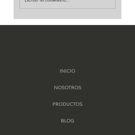
Guía de decapado de soldadura en acero
inoxidable
INICIO
NOSOTROS
PRODUCTOS
BLOG